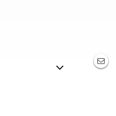
ESC-COMEC EAZY
Die EAZY ist immer dann die richtige Wahl, wenn
es um drucktechnisch einfache Aufgaben geht.