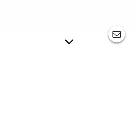
MIMAKI JFX600-2513
Maximieren Sie Ihre Produktivität mit branchenführender
Technologie
Mit der Entwicklung dieses Flaggschiffs zeigt Mimaki sein
Engagement für die industrielle Druckindustrie. Ausgestattet mit
modernster Technologie und Funktionalität wird dieser Inkjet-
Drucker die Anforderungen der Kunden übertreffen.
Erleben Sie die hohe Qualität und die Vielseitigkeit der
bedruckbaren Substrate. Dank 5 verschiedener Tintentypen und