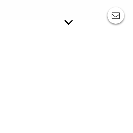
ESC-COLORBOX 100
Die COLORBOX 100 ist der ideale Arbeitsplatz,
damit Sie Ihre Druckfarben sauber und
reproduzierbar mischen können.
Weiterhin verfügt sie über eine Abstellmöglichkeit für
Verbrauchsmaterialien während des Mischvorgangs. Diese
Abstellmöglichkeit im Unterbau darf nicht als Lager für Farben,
Lösemittel, Verdünner o.ä. genutzt werden, die in einem
geeigneten Raum zu lagern sind.
Standardausführung: